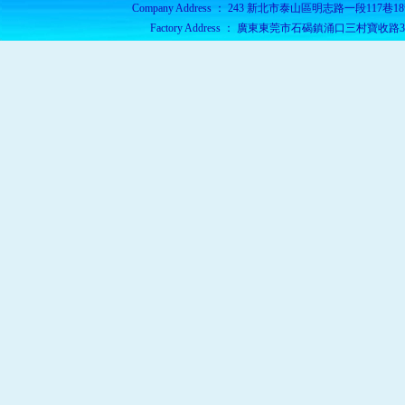
Company Address ： 243 新北市泰山區明志路一段117巷18號 Teleph
Factory Address ： 廣東東莞市石碣鎮涌口三村寶收路3號3樓 Tele