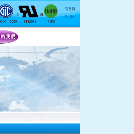
回首頁
English