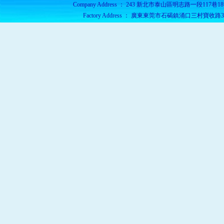
Company Address ： 243 新北市泰山區明志路一段117巷18號 Teleph
Factory Address ： 廣東東莞市石碣鎮涌口三村寶收路3號3樓 Tele