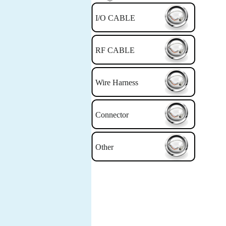
I/O CABLE
RF CABLE
Wire Harness
Connector
Other