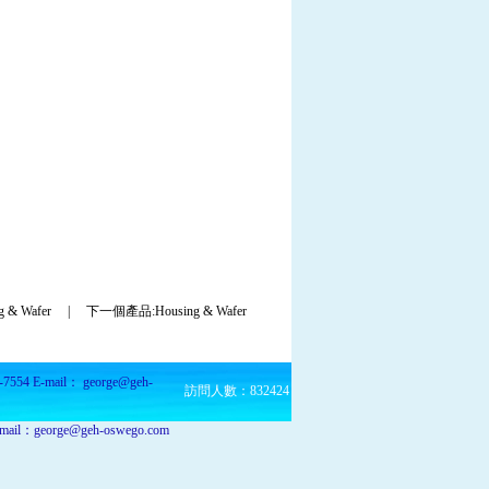
& Wafer
|
下一個產品:Housing & Wafer
4 E-mail： george@geh-
訪問人數：832424
：george@geh-oswego.com