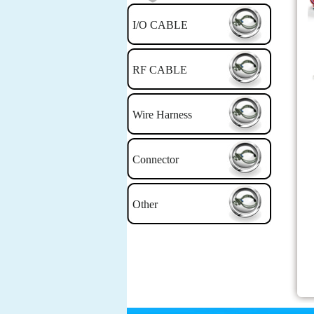
I/O CABLE
RF CABLE
Wire Harness
Connector
Other